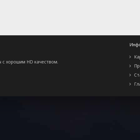
📖 История
🤪 Комедия
🎥 Короткометражка
🔪 Криминал
рама
🎼 Музыка
🧚‍♀️ Мультфильм
л
👨‍💼 Новости
🎒 Приключения
ьное тв
👨‍👩‍👧‍👦 Семейный
⚽ Спорт
у
🤯 Триллер
😱 Ужасы
Инф
астика
🤠 Фильм-нуар
🧝‍♂️ Фэнтези
Ка
ония
ы с хорошим HD качеством.
Пр
Ст
Гл