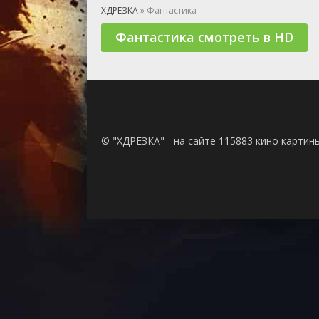
🎲 Игра
ХДРЕЗКА
» Фантастика
🎙 Концерт
Фантастика смотреть в HD
👫 Мелод
🕺 Мюзик
👨‍💻 Реал
🎤 Ток-шо
🧙‍♀️ Фант
🏅 Церем
© "ХДРЕЗКА" - на сайте 115883 кино картин