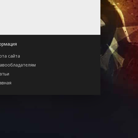
ормация
рта сайта
авообладателям
атьи
авная